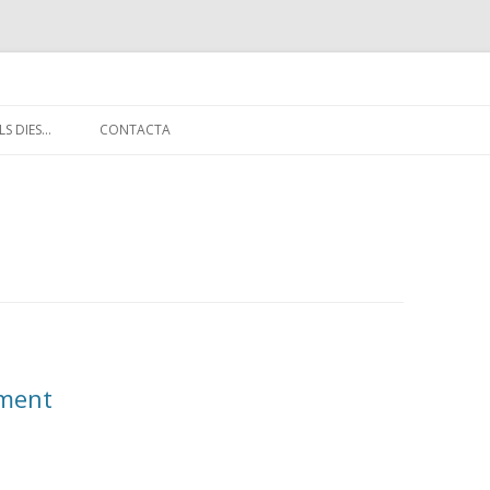
Vés
al
LS DIES…
CONTACTA
contingut
ICACIÓ
TREBALL DIARI
Ó CULTURAL
MIRADES
GIA
iment