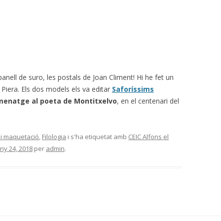
anell de suro, les postals de Joan Climent! Hi he fet un
e Piera. Els dos models els va editar
Saforíssims
enatge al poeta de Montitxelvo
, en el centenari del
 i maquetació
,
Filologia
i s'ha etiquetat amb
CEIC Alfons el
uny 24, 2018
per
admin
.