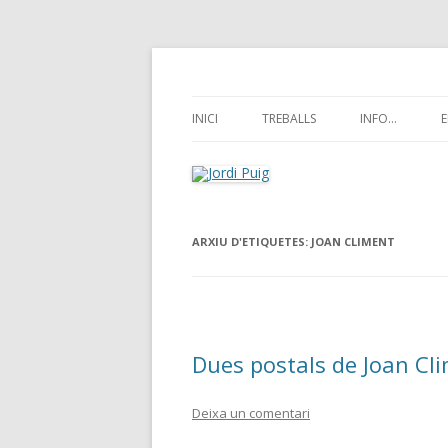
gestió cultural, filologia…
Jordi Puig
INICI
TREBALLS
INFO…
E
DISSENY I MAQUETACIÓ
SOBRE COMUN
COMUNICACIÓ
SOBRE GESTI
ARXIU D'ETIQUETES:
JOAN CLIMENT
GESTIÓ CULTURAL
SOBRE FILOLO
FILOLOGIA
Dues postals de Joan Cl
Deixa un comentari