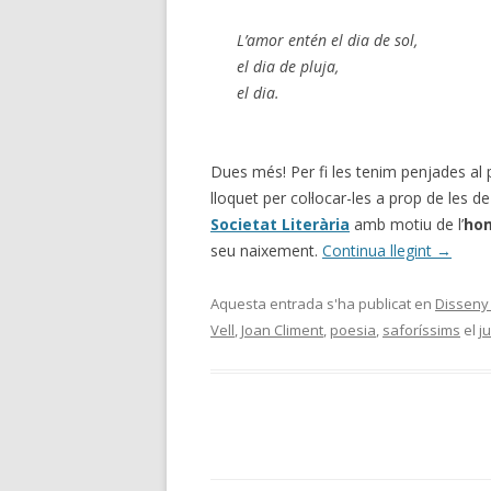
L’amor entén el dia de sol,
el dia de pluja,
el dia.
Dues més! Per fi les tenim penjades al p
lloquet per col·locar-les a prop de les d
Societat Literària
amb motiu de l’
hom
seu naixement.
Continua llegint
→
Aquesta entrada s'ha publicat en
Disseny
Vell
,
Joan Climent
,
poesia
,
saforíssims
el
j