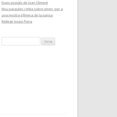
Dues postals de Joan Climent
Nou paraules i mitja sobre eines, per a
una mostra efímera de la pansa
Rellegir Josep Piera
C
e
r
c
a
: